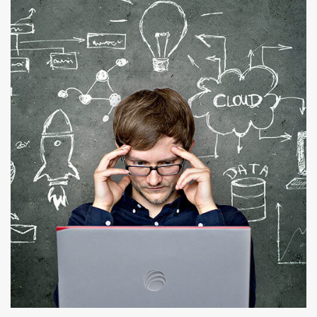
Transport und Logistik
Chipindustrie
Messtechnik
Medizin
Übersetzungsdienstleistungen
Unsere Softwareentwickler beherrschen aktuelle
Techniken der Softwarearchitektur und
Programmierung. Natürlich sind wir vertraut mit
allen wichtigen objektorientierten
Programmiersprachen. Zusätzlich gehören einige
Programmiersprachen aus den frühen Zeiten der
Softwareentwicklung zu unserem Portfolio, so
dass wir höchstwahrscheinlich auch Ihre alte
Software verstehen und aktualisieren können.
Wenn wir Ihr Interesse geweckt haben,