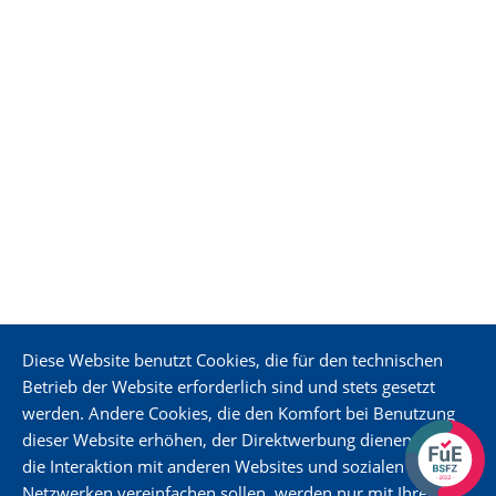
Innovationsmanager für nachhaltigen
Unternehmenswandel: Ein strategischer Ansatz zur
Stärkung der Anpassungsfähigkeit
Einblick in die IT-Welt: LinoPro GmbH ermöglicht
Schülerpraktikum
Resilienz Manager des Jahres: LinoPro
Geschäftsführung unter den Top-Kandidaten.
Kontakt
LinoPro
LinoPro GmbH
Washingtonstraße 16
01139 Dresden
Diese Website benutzt Cookies, die für den technischen
Betrieb der Website erforderlich sind und stets gesetzt
werden. Andere Cookies, die den Komfort bei Benutzung
dieser Website erhöhen, der Direktwerbung dienen oder
die Interaktion mit anderen Websites und sozialen
Netzwerken vereinfachen sollen, werden nur mit Ihrer