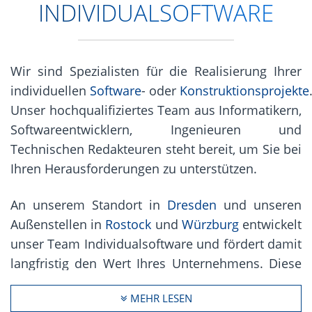
INDIVIDUALSOFTWARE
Wir sind Spezialisten für die Realisierung Ihrer
individuellen
Software
- oder
Konstruktionsprojekte
Unser hochqualifiziertes Team aus Informatikern,
Softwareentwicklern, Ingenieuren und
Technischen Redakteuren steht bereit, um Sie bei
Ihren Herausforderungen zu unterstützen.
An unserem Standort in
Dresden
und unseren
Außenstellen in
Rostock
und
Würzburg
entwickelt
unser Team Individualsoftware und fördert damit
langfristig den Wert Ihres Unternehmens. Diese
setzen wir anschließend gemeinsam mit Ihnen
MEHR LESEN
um. Neben der individuellen